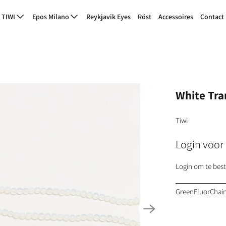
TIWI
Epos Milano
Reykjavik Eyes
Röst
Accessoires
Contact
White Tra
Tiwi
Login voor 
Login om te best
GreenFluorChai