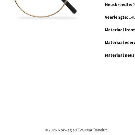
Neusbreedte:
2
Veerlengte:
14
Materiaal front
Materiaal veer
Materiaal neus
© 2026
Norwegian Eyewear Benelux
.