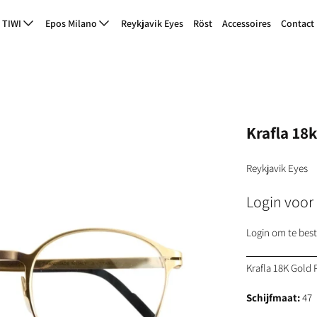
TIWI
Epos Milano
Reykjavik Eyes
Röst
Accessoires
Contact
Krafla 18k
Reykjavik Eyes
Login voor 
Login om te best
Krafla 18K Gold 
Schijfmaat:
47